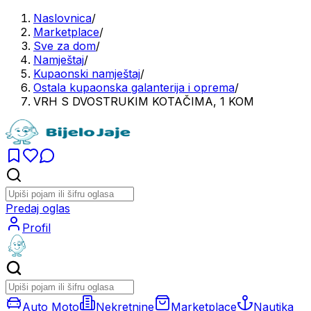
Naslovnica
/
Marketplace
/
Sve za dom
/
Namještaj
/
Kupaonski namještaj
/
Ostala kupaonska galanterija i oprema
/
VRH S DVOSTRUKIM KOTAČIMA, 1 KOM
Predaj oglas
Profil
Auto Moto
Nekretnine
Marketplace
Nautika