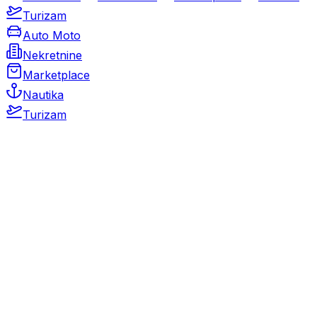
Turizam
Auto Moto
Nekretnine
Marketplace
Nautika
Turizam
Auto Moto
Rabljeni automobili
Novi automobili
Motocikli / motori
Gospodarska vozila
Rezervni dijelovi i oprema
Kamperi i kamp prikolice
Oldtimeri