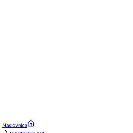
Nautika
Plovila
Charter
Prikolice za plovila
Brodski rezervni dijelovi
Nautička oprema
Brodski motori
Turizam
Apartmani
Sobe
Kuće za odmor
Aranžmani
Naslovnica