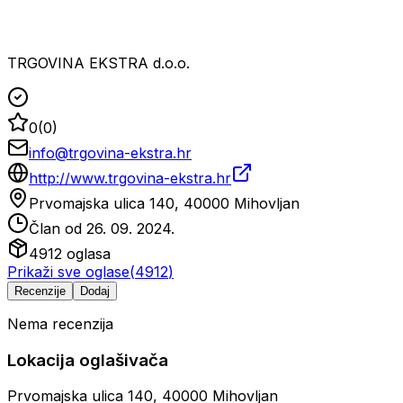
TRGOVINA EKSTRA d.o.o.
0
(
0
)
info@trgovina-ekstra.hr
http://www.trgovina-ekstra.hr
Prvomajska ulica 140, 40000 Mihovljan
Član od
26. 09. 2024.
4912
oglasa
Prikaži sve oglase
(
4912
)
Recenzije
Dodaj
Nema recenzija
Lokacija oglašivača
Prvomajska ulica 140, 40000 Mihovljan