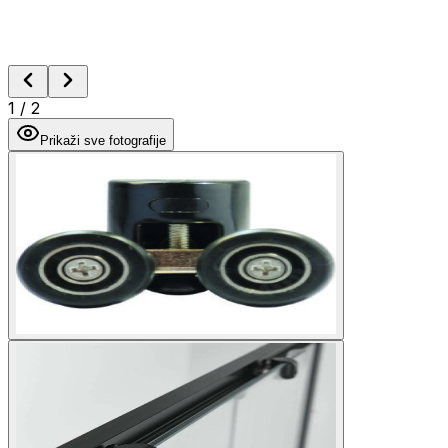
1
/
2
Prikaži sve fotografije