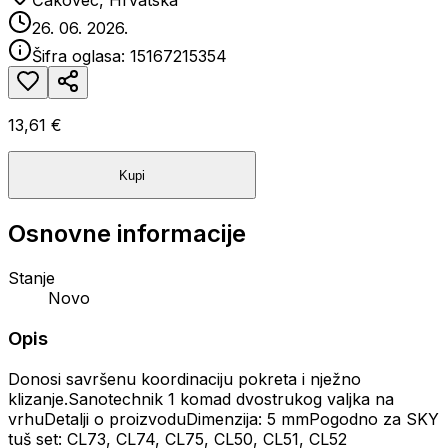
Čakovec, Hrvatska
26. 06. 2026.
Šifra oglasa:
15167215354
13,61 €
Kupi
Osnovne informacije
Stanje
Novo
Opis
Donosi savršenu koordinaciju pokreta i nježno
klizanje.Sanotechnik 1 komad dvostrukog valjka na
vrhuDetalji o proizvoduDimenzija: 5 mmPogodno za SKY
tuš set: CL73, CL74, CL75, CL50, CL51, CL52