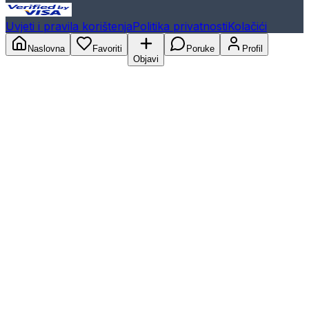
Uvjeti i pravila korištenja
Politika privatnosti
Kolačići
Naslovna
Favoriti
Poruke
Profil
Objavi