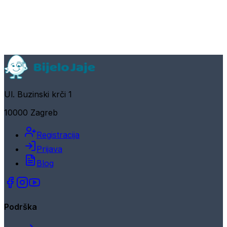
Ul. Buzinski krči 1
10000 Zagreb
Registracija
Prijava
Blog
Podrška