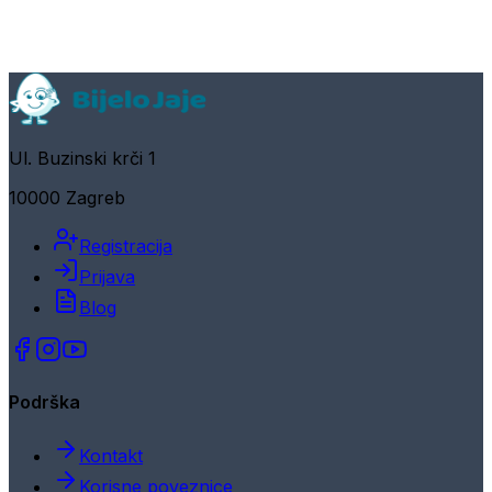
Ul. Buzinski krči 1
10000 Zagreb
Registracija
Prijava
Blog
Podrška
Kontakt
Korisne poveznice