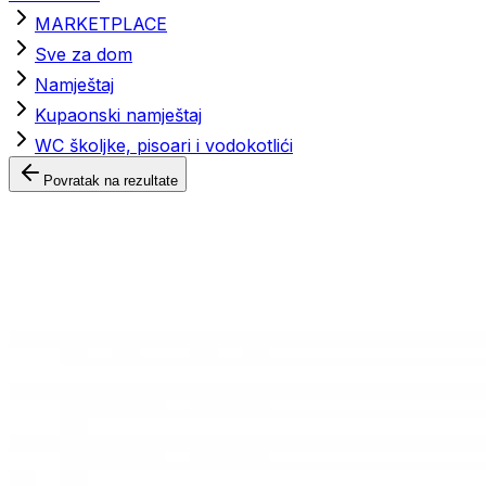
MARKETPLACE
Sve za dom
Namještaj
Kupaonski namještaj
WC školjke, pisoari i vodokotlići
Povratak na rezultate