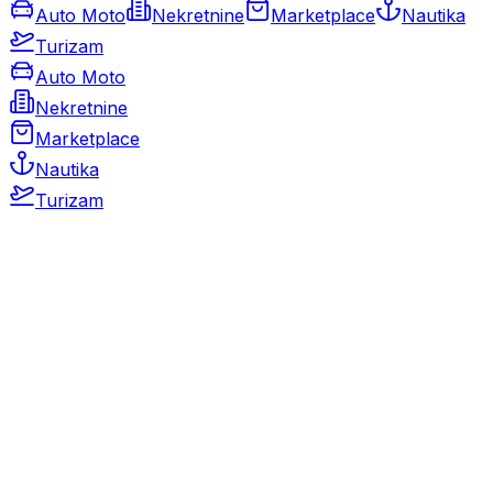
Auto Moto
Nekretnine
Marketplace
Nautika
Turizam
Auto Moto
Nekretnine
Marketplace
Nautika
Turizam
Auto Moto
Rabljeni automobili
Novi automobili
Motocikli / motori
Gospodarska vozila
Rezervni dijelovi i oprema
Kamperi i kamp prikolice