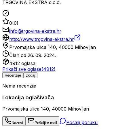
TRGOVINA EKSTRA d.o.o.
0
(
0
)
info@trgovina-ekstra.hr
http://www.trgovina-ekstra.hr
Prvomajska ulica 140, 40000 Mihovljan
Član od
26. 09. 2024.
4912
oglasa
Prikaži sve oglase
(
4912
)
Recenzije
Dodaj
Nema recenzija
Lokacija oglašivača
Prvomajska ulica 140, 40000 Mihovljan
Pošalji poruku
Nazovi
Pošalji e-mail