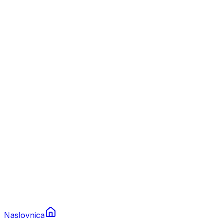
Nautika
Plovila
Charter
Prikolice za plovila
Brodski rezervni dijelovi
Nautička oprema
Brodski motori
Turizam
Apartmani
Sobe
Kuće za odmor
Aranžmani
Naslovnica