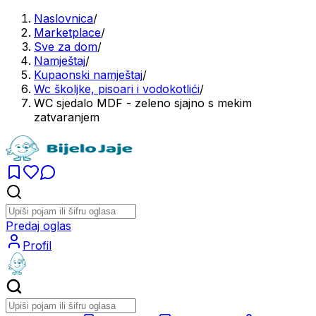
Naslovnica
/
Marketplace
/
Sve za dom
/
Namještaj
/
Kupaonski namještaj
/
Wc školjke, pisoari i vodokotlići
/
WC sjedalo MDF - zeleno sjajno s mekim
zatvaranjem
Predaj oglas
Profil