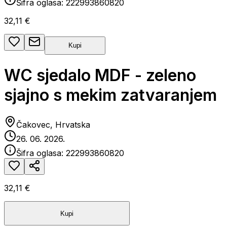
Šifra oglasa:
222993860820
32,11 €
Kupi
WC sjedalo MDF - zeleno
sjajno s mekim zatvaranjem
Čakovec, Hrvatska
26. 06. 2026.
Šifra oglasa:
222993860820
32,11 €
Kupi