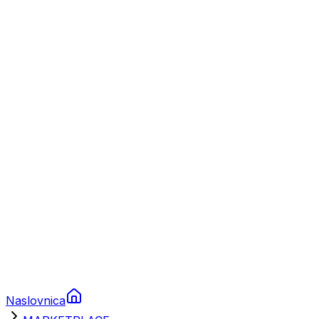
Nautika
Plovila
Charter
Prikolice za plovila
Brodski rezervni dijelovi
Nautička oprema
Brodski motori
Turizam
Apartmani
Sobe
Kuće za odmor
Aranžmani
Naslovnica