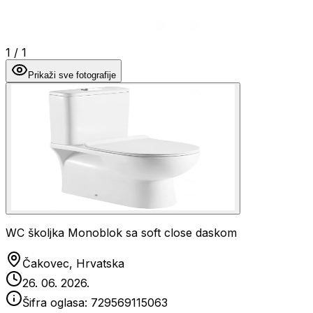
1
/
1
Prikaži sve fotografije
WC školjka Monoblok sa soft close daskom
Čakovec, Hrvatska
26. 06. 2026.
Šifra oglasa:
729569115063