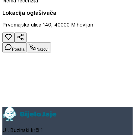
Nema recenzija
Lokacija oglašivača
Prvomajska ulica 140, 40000 Mihovljan
Poruka
Nazovi
Ul. Buzinski krči 1