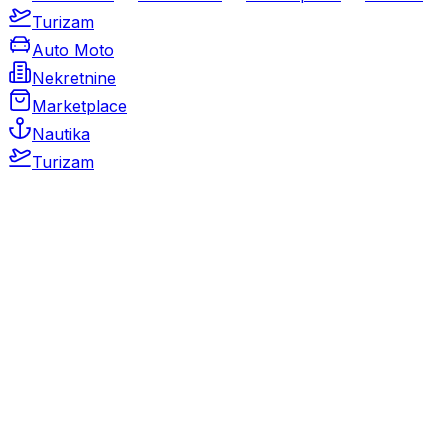
Turizam
Auto Moto
Nekretnine
Marketplace
Nautika
Turizam
Auto Moto
Rabljeni automobili
Novi automobili
Motocikli / motori
Gospodarska vozila
Rezervni dijelovi i oprema
Kamperi i kamp prikolice
Oldtimeri