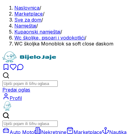
Naslovnica
/
Marketplace
/
Sve za dom
/
Namještaj
/
Kupaonski namještaj
/
Wc školjke, pisoari i vodokotlići
/
WC školjka Monoblok sa soft close daskom
Predaj oglas
Profil
Auto Moto
Nekretnine
Marketplace
Nautika