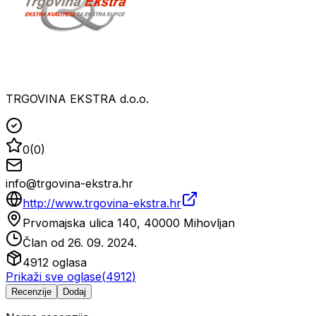
TRGOVINA EKSTRA d.o.o.
0
(
0
)
info@trgovina-ekstra.hr
http://www.trgovina-ekstra.hr
Prvomajska ulica 140, 40000 Mihovljan
Član od
26. 09. 2024.
4912
oglasa
Prikaži sve oglase
(
4912
)
Recenzije
Dodaj