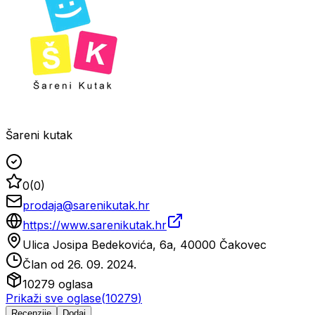
Šareni kutak
0
(
0
)
prodaja@sarenikutak.hr
https://www.sarenikutak.hr
Ulica Josipa Bedekovića, 6a, 40000 Čakovec
Član od
26. 09. 2024.
10279
oglasa
Prikaži sve oglase
(
10279
)
Recenzije
Dodaj