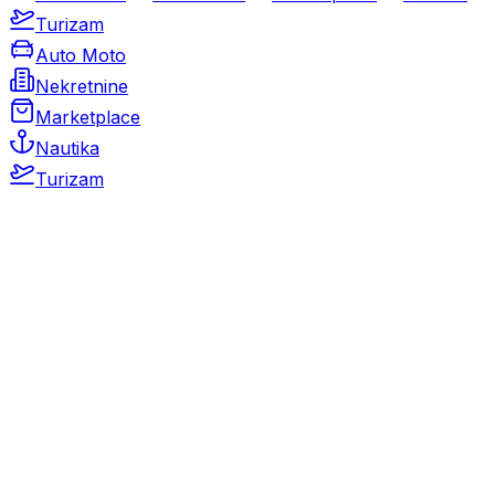
Turizam
Auto Moto
Nekretnine
Marketplace
Nautika
Turizam
Auto Moto
Rabljeni automobili
Novi automobili
Motocikli / motori
Gospodarska vozila
Rezervni dijelovi i oprema
Kamperi i kamp prikolice
Oldtimeri