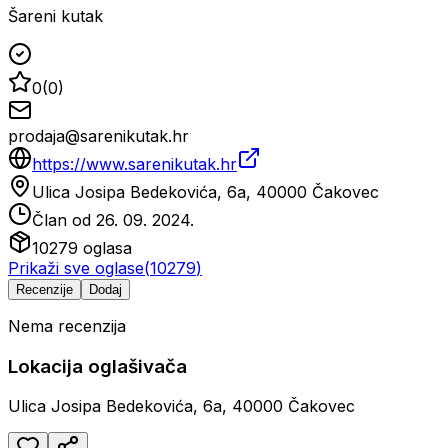
Šareni kutak
0
(
0
)
prodaja@sarenikutak.hr
https://www.sarenikutak.hr
Ulica Josipa Bedekovića, 6a, 40000 Čakovec
Član od
26. 09. 2024.
10279
oglasa
Prikaži sve oglase
(
10279
)
Recenzije
Dodaj
Nema recenzija
Lokacija oglašivača
Ulica Josipa Bedekovića, 6a, 40000 Čakovec