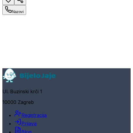
Nazovi
Ul. Buzinski krči 1
10000 Zagreb
Registracija
Prijava
Blog