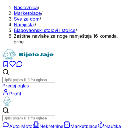
Naslovnica
/
Marketplace
/
Sve za dom
/
Namještaj
/
Blagovaonski stolovi i stolice
/
Zaštitne navlake za noge namještaja 16 komada,
crne
Predaj oglas
Profil
Auto Moto
Nekretnine
Marketplace
Nautika