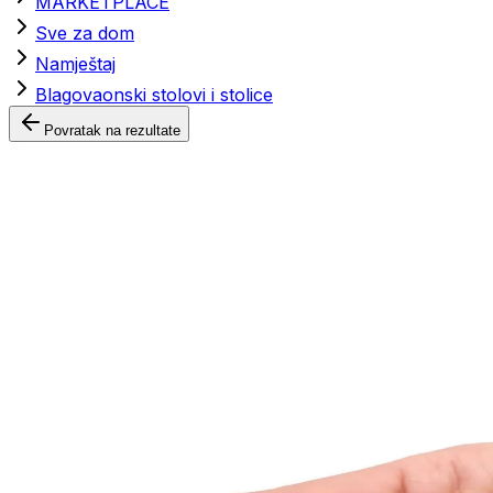
MARKETPLACE
Sve za dom
Namještaj
Blagovaonski stolovi i stolice
Povratak na rezultate