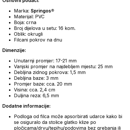
Osnovni podaci:
Marka:
Springos®
Materijal: PVC
Boja: crna
Broj dijelova u setu: 16 kom.
Oblik: okrugli
Filcani pokrov na dnu
Dimenzije:
Unutarnji promjer: 17-21 mm
Vanjski promjer na najdebljem mjestu: 25 mm
Debljina zidnog pokrova: 1,5 mm
Debljina baze: 3 mm
Promjer baze: cca. 20 mm
Visina: cca. 2,4 cm
Duljina reza: 6,5 mm
Dodatne informacije:
Podloga od filca može apsorbirati udarce kako bi
se osiguralo da stolice glatko klize po
pločicama/drvu/tepihu/podovima bez grebanja ili