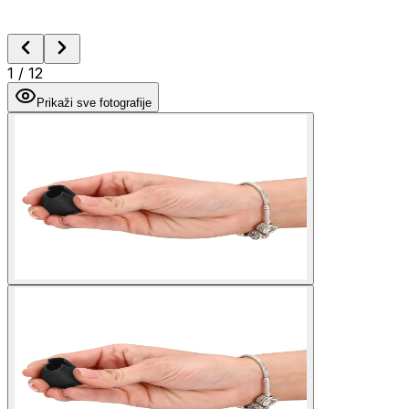
1
/
12
Prikaži sve fotografije