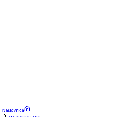
Nautika
Plovila
Charter
Prikolice za plovila
Brodski rezervni dijelovi
Nautička oprema
Brodski motori
Turizam
Apartmani
Sobe
Kuće za odmor
Aranžmani
Naslovnica