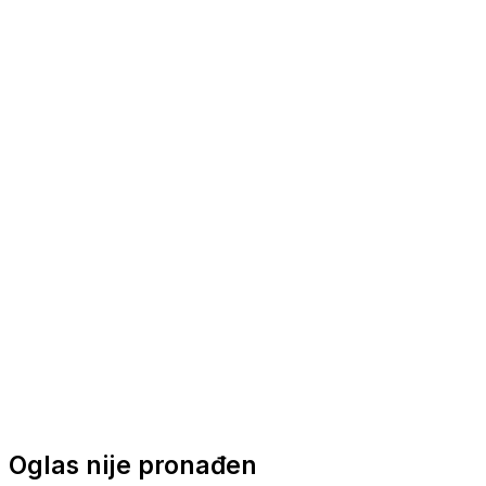
Nautička oprema
Brodski motori
Turizam
Apartmani
Sobe
Kuće za odmor
Aranžmani
Oglas nije pronađen