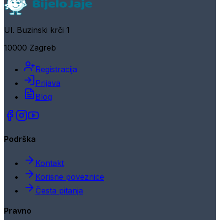
Ul. Buzinski krči 1
10000 Zagreb
Registracija
Prijava
Blog
Podrška
Kontakt
Korisne poveznice
Česta pitanja
Pravno