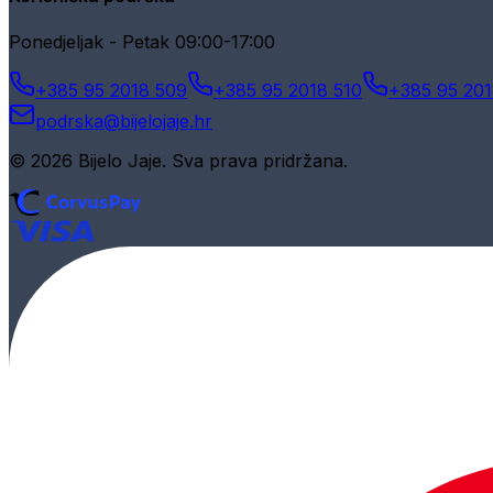
Ponedjeljak - Petak 09:00-17:00
+385 95 2018 509
+385 95 2018 510
+385 95 201
podrska@bijelojaje.hr
© 2026 Bijelo Jaje. Sva prava pridržana.