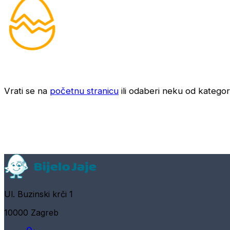
Vrati se na
početnu stranicu
ili odaberi neku od kategori
Ul. Buzinski krči 1
10000 Zagreb