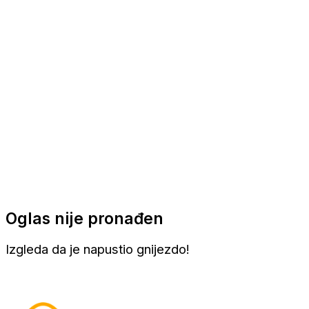
Apartmani
Sobe
Kuće za odmor
Aranžmani
Oglas nije pronađen
Izgleda da je napustio gnijezdo!