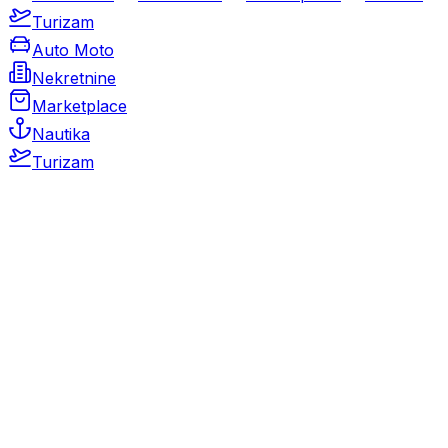
Turizam
Auto Moto
Nekretnine
Marketplace
Nautika
Turizam
Auto Moto
Rabljeni automobili
Novi automobili
Motocikli / motori
Gospodarska vozila
Rezervni dijelovi i oprema
Kamperi i kamp prikolice
Oldtimeri