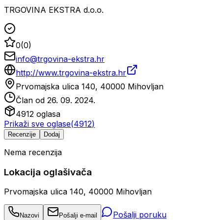
TRGOVINA EKSTRA d.o.o.
0
(
0
)
info@trgovina-ekstra.hr
http://www.trgovina-ekstra.hr
Prvomajska ulica 140, 40000 Mihovljan
Član od
26. 09. 2024.
4912
oglasa
Prikaži sve oglase
(
4912
)
Recenzije
Dodaj
Nema recenzija
Lokacija oglašivača
Prvomajska ulica 140, 40000 Mihovljan
Pošalji poruku
Nazovi
Pošalji e-mail