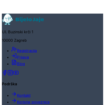
Ul. Buzinski krči 1
10000 Zagreb
Registracija
Prijava
Blog
Podrška
Kontakt
Korisne poveznice