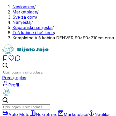
Naslovnica
/
Marketplace
/
Sve za dom
/
Namještaj
/
Kupaonski namještaj
/
Tuš kabine i tuš kade
/
Kompletna tuš kabina DENVER 90x90x210cm crna
Predaj oglas
Profil
Auto Moto
Nekretnine
Marketplace
Nautika