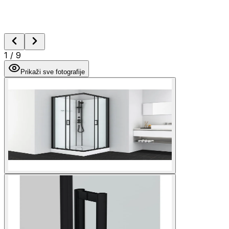
1
/
9
Prikaži sve fotografije