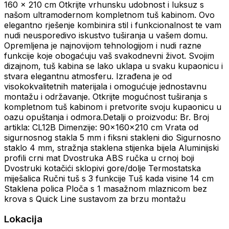
160 x 210 cm Otkrijte vrhunsku udobnost i luksuz s
našom ultramodernom kompletnom tuš kabinom. Ovo
elegantno rješenje kombinira stil i funkcionalnost te vam
nudi neusporedivo iskustvo tuširanja u vašem domu.
Opremljena je najnovijom tehnologijom i nudi razne
funkcije koje obogaćuju vaš svakodnevni život. Svojim
dizajnom, tuš kabina se lako uklapa u svaku kupaonicu i
stvara elegantnu atmosferu. Izrađena je od
visokokvalitetnih materijala i omogućuje jednostavnu
montažu i održavanje. Otkrijte mogućnost tuširanja s
kompletnom tuš kabinom i pretvorite svoju kupaonicu u
oazu opuštanja i odmora.Detalji o proizvodu: Br. Broj
artikla: CL12B Dimenzije: 90x160x210 cm Vrata od
sigurnosnog stakla 5 mm i fiksni stakleni dio Sigurnosno
staklo 4 mm, stražnja staklena stijenka bijela Aluminijski
profili crni mat Dvostruka ABS ručka u crnoj boji
Dvostruki kotačići sklopivi gore/dolje Termostatska
miješalica Ručni tuš s 3 funkcije Tuš kada visine 14 cm
Staklena polica Ploča s 1 masažnom mlaznicom bez
krova s Quick Line sustavom za brzu montažu
Lokacija