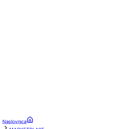
Nautika
Plovila
Charter
Prikolice za plovila
Brodski rezervni dijelovi
Nautička oprema
Brodski motori
Turizam
Apartmani
Sobe
Kuće za odmor
Aranžmani
Naslovnica