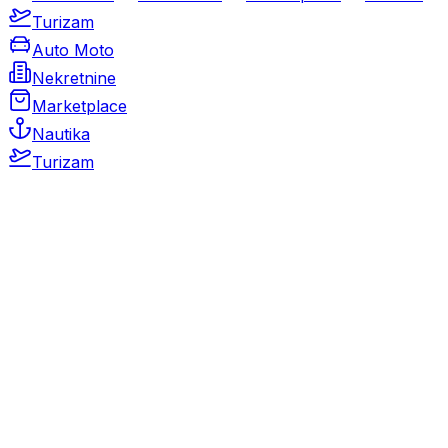
Turizam
Auto Moto
Nekretnine
Marketplace
Nautika
Turizam
Auto Moto
Rabljeni automobili
Novi automobili
Motocikli / motori
Gospodarska vozila
Rezervni dijelovi i oprema
Kamperi i kamp prikolice
Oldtimeri