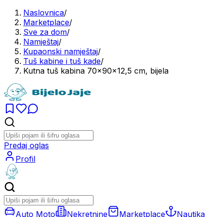
Naslovnica
/
Marketplace
/
Sve za dom
/
Namještaj
/
Kupaonski namještaj
/
Tuš kabine i tuš kade
/
Kutna tuš kabina 70x90x12,5 cm, bijela
Predaj oglas
Profil
Auto Moto
Nekretnine
Marketplace
Nautika