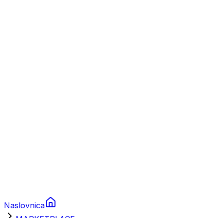
Nautika
Plovila
Charter
Prikolice za plovila
Brodski rezervni dijelovi
Nautička oprema
Brodski motori
Turizam
Apartmani
Sobe
Kuće za odmor
Aranžmani
Naslovnica