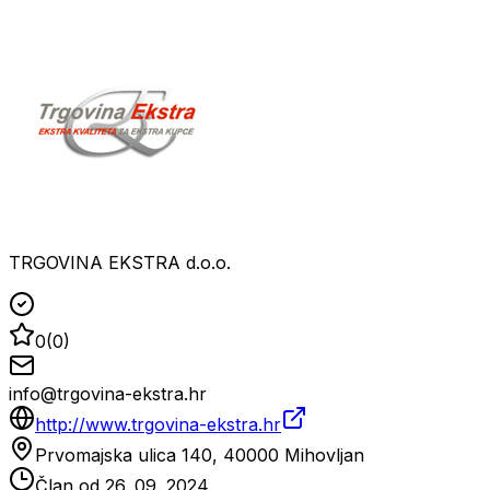
TRGOVINA EKSTRA d.o.o.
0
(
0
)
info@trgovina-ekstra.hr
http://www.trgovina-ekstra.hr
Prvomajska ulica 140, 40000 Mihovljan
Član od
26. 09. 2024.