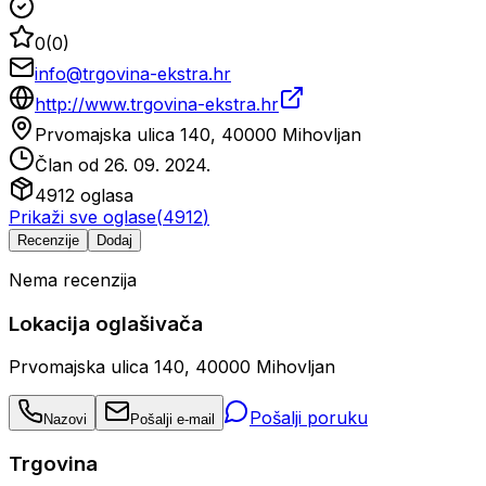
0
(
0
)
info@trgovina-ekstra.hr
http://www.trgovina-ekstra.hr
Prvomajska ulica 140, 40000 Mihovljan
Član od
26. 09. 2024.
4912
oglasa
Prikaži sve oglase
(
4912
)
Recenzije
Dodaj
Nema recenzija
Lokacija oglašivača
Prvomajska ulica 140, 40000 Mihovljan
Pošalji poruku
Nazovi
Pošalji e-mail
Trgovina