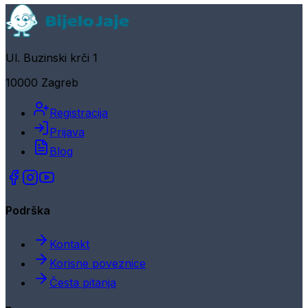
Ul. Buzinski krči 1
10000 Zagreb
Registracija
Prijava
Blog
Podrška
Kontakt
Korisne poveznice
Česta pitanja