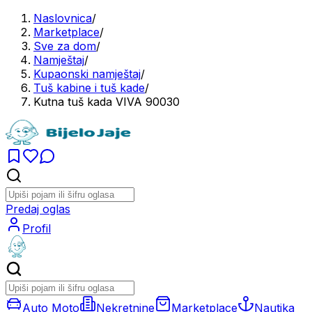
Naslovnica
/
Marketplace
/
Sve za dom
/
Namještaj
/
Kupaonski namještaj
/
Tuš kabine i tuš kade
/
Kutna tuš kada VIVA 90030
Predaj oglas
Profil
Auto Moto
Nekretnine
Marketplace
Nautika