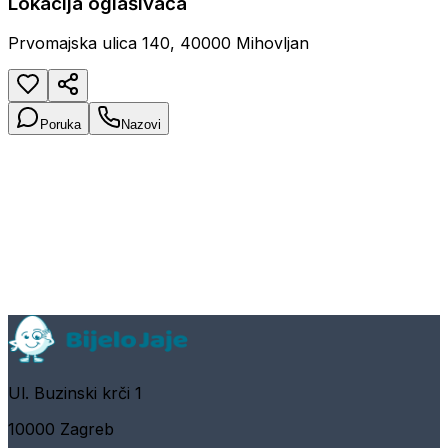
Lokacija oglašivača
Prvomajska ulica 140, 40000 Mihovljan
Poruka
Nazovi
Ul. Buzinski krči 1
10000 Zagreb