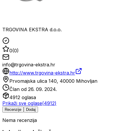
TRGOVINA EKSTRA d.o.o.
0
(
0
)
info@trgovina-ekstra.hr
http://www.trgovina-ekstra.hr
Prvomajska ulica 140, 40000 Mihovljan
Član od
26. 09. 2024.
4912
oglasa
Prikaži sve oglase
(
4912
)
Recenzije
Dodaj
Nema recenzija