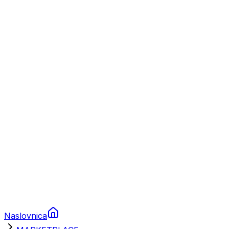
Nautika
Plovila
Charter
Prikolice za plovila
Brodski rezervni dijelovi
Nautička oprema
Brodski motori
Turizam
Apartmani
Sobe
Kuće za odmor
Aranžmani
Naslovnica