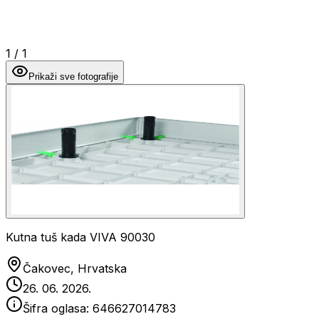
1
/
1
Prikaži sve fotografije
Kutna tuš kada VIVA 90030
Čakovec, Hrvatska
26. 06. 2026.
Šifra oglasa:
646627014783