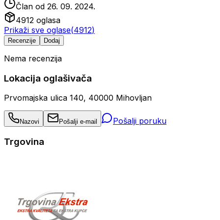
Član od
26. 09. 2024.
4912
oglasa
Prikaži sve oglase
(
4912
)
Recenzije
Dodaj
Nema recenzija
Lokacija oglašivača
Prvomajska ulica 140, 40000 Mihovljan
Pošalji poruku
Nazovi
Pošalji e-mail
Trgovina