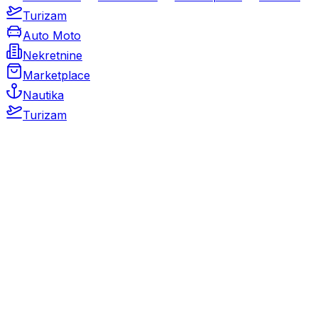
Turizam
Auto Moto
Nekretnine
Marketplace
Nautika
Turizam
Auto Moto
Rabljeni automobili
Novi automobili
Motocikli / motori
Gospodarska vozila
Rezervni dijelovi i oprema
Kamperi i kamp prikolice
Oldtimeri