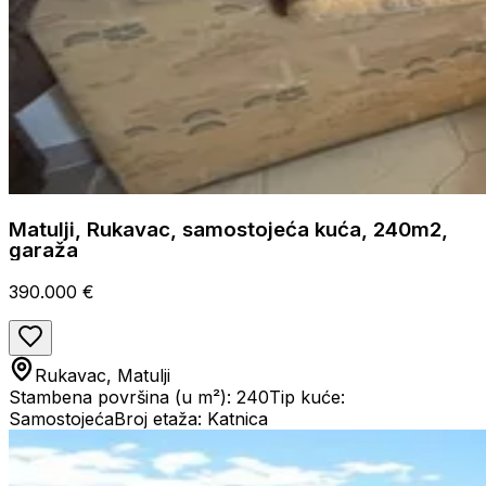
Matulji, Rukavac, samostojeća kuća, 240m2,
garaža
390.000 €
Rukavac, Matulji
Stambena površina (u m²): 240
Tip kuće:
Samostojeća
Broj etaža: Katnica