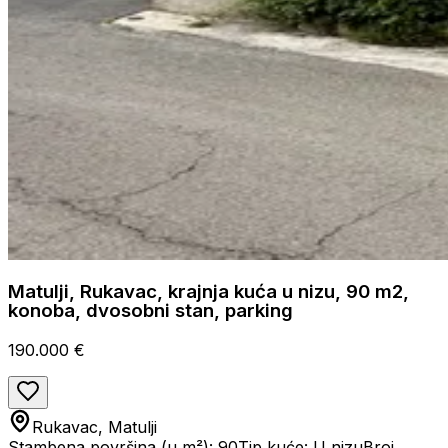
Matulji, Rukavac, krajnja kuća u nizu, 90 m2,
konoba, dvosobni stan, parking
190.000 €
Rukavac, Matulji
Stambena površina (u m²): 90
Tip kuće: U nizu
Broj