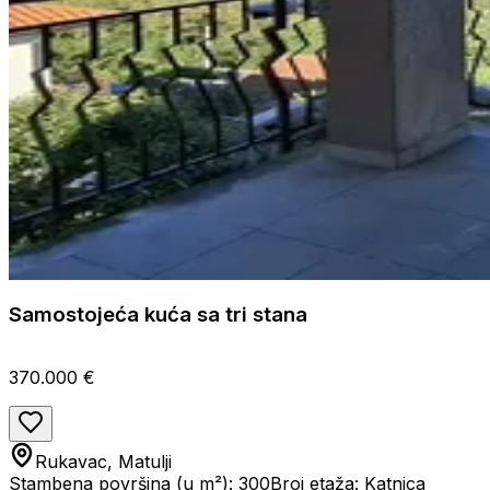
Samostojeća kuća sa tri stana
370.000 €
Rukavac, Matulji
Stambena površina (u m²): 300
Broj etaža: Katnica