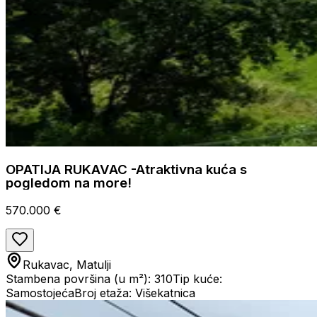
OPATIJA RUKAVAC -Atraktivna kuća s
pogledom na more!
570.000 €
Rukavac, Matulji
Stambena površina (u m²): 310
Tip kuće:
Samostojeća
Broj etaža: Višekatnica