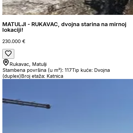
MATULJI - RUKAVAC, dvojna starina na mirnoj
lokaciji!
230.000 €
Rukavac, Matulji
Stambena površina (u m²): 117
Tip kuće: Dvojna
(duplex)
Broj etaža: Katnica