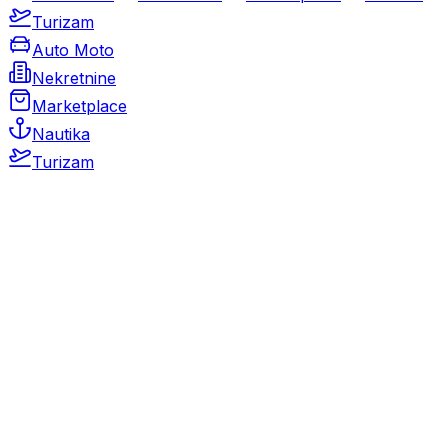
Turizam
Auto Moto
Nekretnine
Marketplace
Nautika
Turizam
Auto Moto
Rabljeni automobili
Novi automobili
Motocikli / motori
Gospodarska vozila
Rezervni dijelovi i oprema
Kamperi i kamp prikolice
Oldtimeri