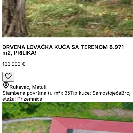
DRVENA LOVAČKA KUĆA SA TERENOM 8.971
m2, PRILIKA!
100.000 €
Rukavac, Matulji
Stambena površina (u m²): 35
Tip kuće: Samostojeća
Broj
etaža: Prizemnica