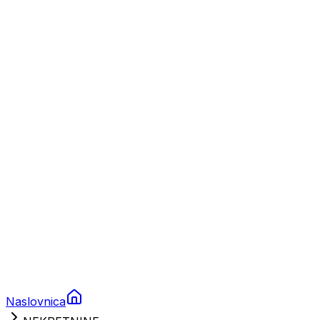
Nautika
Plovila
Charter
Prikolice za plovila
Brodski rezervni dijelovi
Nautička oprema
Brodski motori
Turizam
Apartmani
Sobe
Kuće za odmor
Aranžmani
Naslovnica