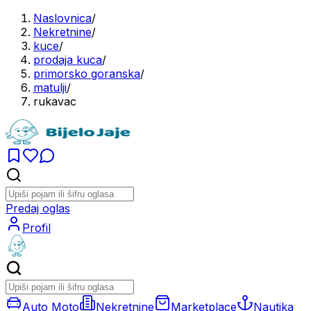
Naslovnica
/
Nekretnine
/
kuce
/
prodaja kuca
/
primorsko goranska
/
matulji
/
rukavac
Predaj oglas
Profil
Auto Moto
Nekretnine
Marketplace
Nautika