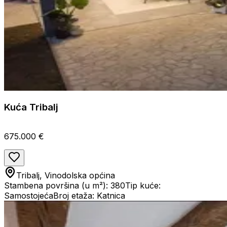
Kuća Tribalj
675.000 €
Tribalj, Vinodolska općina
Stambena površina (u m²): 380
Tip kuće:
Samostojeća
Broj etaža: Katnica