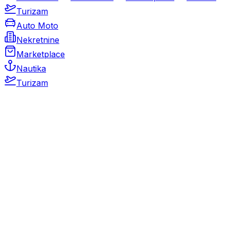
Turizam
Auto Moto
Nekretnine
Marketplace
Nautika
Turizam
Auto Moto
Rabljeni automobili
Novi automobili
Motocikli / motori
Gospodarska vozila
Rezervni dijelovi i oprema
Kamperi i kamp prikolice
Oldtimeri