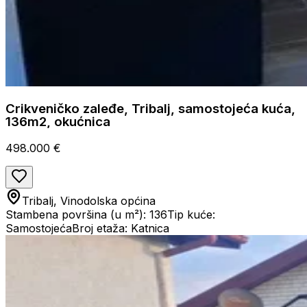
Crikveničko zaleđe, Tribalj, samostojeća kuća,
136m2, okućnica
498.000 €
Tribalj, Vinodolska općina
Stambena površina (u m²): 136
Tip kuće:
Samostojeća
Broj etaža: Katnica