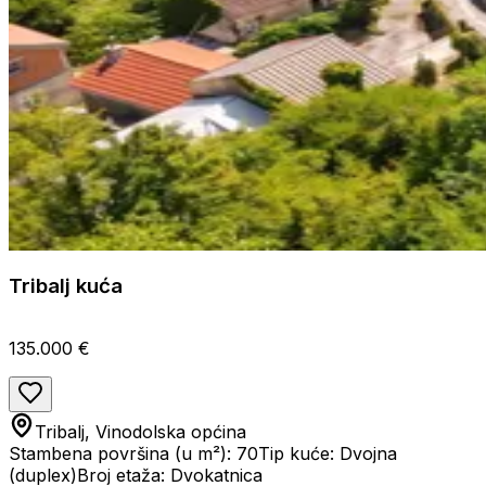
Tribalj kuća
135.000 €
Tribalj, Vinodolska općina
Stambena površina (u m²): 70
Tip kuće: Dvojna
(duplex)
Broj etaža: Dvokatnica