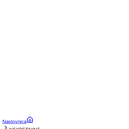
Nautika
Plovila
Charter
Prikolice za plovila
Brodski rezervni dijelovi
Nautička oprema
Brodski motori
Turizam
Apartmani
Sobe
Kuće za odmor
Aranžmani
Naslovnica