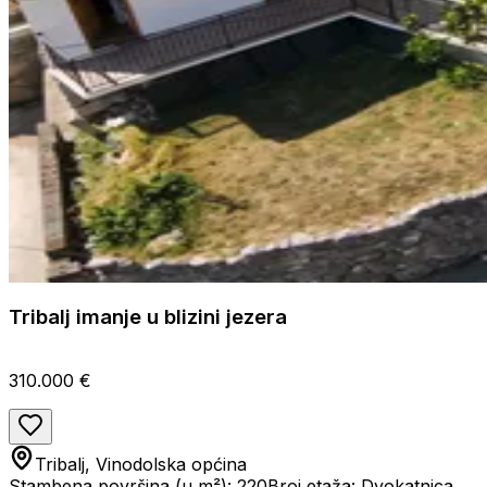
Tribalj imanje u blizini jezera
310.000 €
Tribalj, Vinodolska općina
Stambena površina (u m²): 220
Broj etaža: Dvokatnica