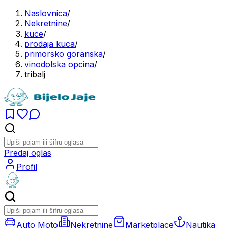
Naslovnica
/
Nekretnine
/
kuce
/
prodaja kuca
/
primorsko goranska
/
vinodolska opcina
/
tribalj
Predaj oglas
Profil
Auto Moto
Nekretnine
Marketplace
Nautika