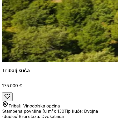
Tribalj kuća
175.000 €
Tribalj, Vinodolska općina
Stambena površina (u m²): 130
Tip kuće: Dvojna
(duplex)
Broj etaža: Dvokatnica