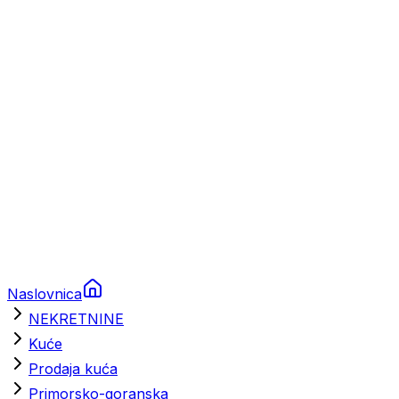
Prikolice za plovila
Brodski rezervni dijelovi
Nautička oprema
Brodski motori
Turizam
Apartmani
Sobe
Kuće za odmor
Aranžmani
Naslovnica
NEKRETNINE
Kuće
Prodaja kuća
Primorsko-goranska