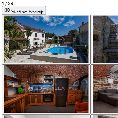
1
/
39
Prikaži sve fotografije