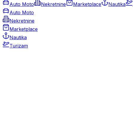
Auto Moto
Nekretnine
Marketplace
Nautika
Auto Moto
Nekretnine
Marketplace
Nautika
Turizam
Auto Moto
Rabljeni automobili
Novi automobili
Motocikli / motori
Gospodarska vozila
Rezervni dijelovi i oprema
Kamperi i kamp prikolice
Oldtimeri