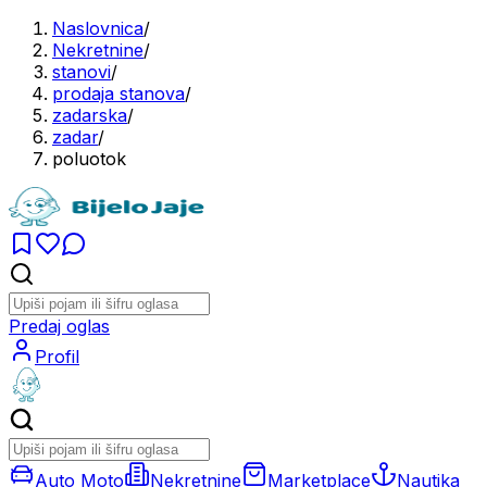
Naslovnica
/
Nekretnine
/
stanovi
/
prodaja stanova
/
zadarska
/
zadar
/
poluotok
Predaj oglas
Profil
Auto Moto
Nekretnine
Marketplace
Nautika