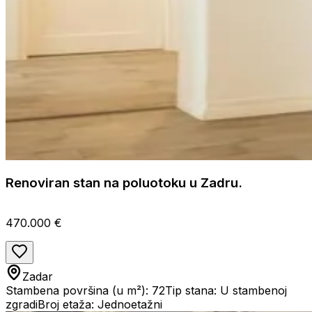
Renoviran stan na poluotoku u Zadru.
470.000 €
Zadar
Stambena površina (u m²): 72
Tip stana: U stambenoj
zgradi
Broj etaža: Jednoetažni