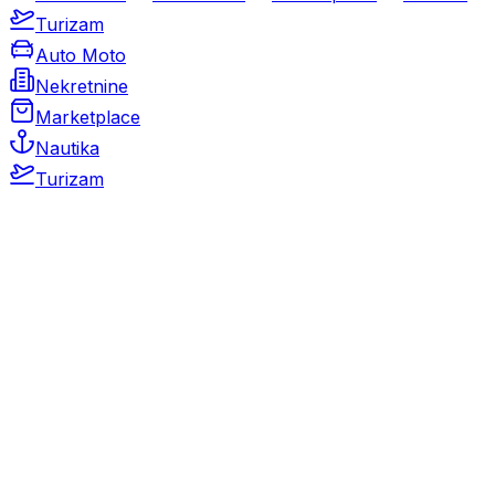
Turizam
Auto Moto
Nekretnine
Marketplace
Nautika
Turizam
Auto Moto
Rabljeni automobili
Novi automobili
Motocikli / motori
Gospodarska vozila
Rezervni dijelovi i oprema
Kamperi i kamp prikolice
Oldtimeri