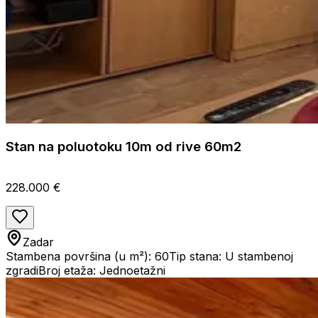
Stan na poluotoku 10m od rive 60m2
228.000 €
Zadar
Stambena površina (u m²): 60
Tip stana: U stambenoj
zgradi
Broj etaža: Jednoetažni