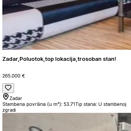
Zadar,Poluotok,top lokacija,trosoban stan!
265.000 €
Zadar
Stambena površina (u m²): 53.71
Tip stana: U stambenoj
zgradi