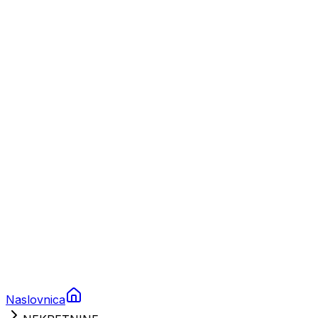
Nautika
Plovila
Charter
Prikolice za plovila
Brodski rezervni dijelovi
Nautička oprema
Brodski motori
Turizam
Apartmani
Sobe
Kuće za odmor
Aranžmani
Naslovnica