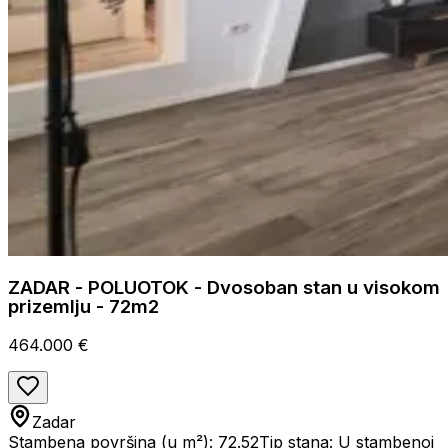
ZADAR - POLUOTOK - Dvosoban stan u visokom
prizemlju - 72m2
464.000 €
Zadar
Stambena površina (u m²): 72.52
Tip stana: U stambenoj