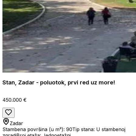
Stan, Zadar - poluotok, prvi red uz more!
450.000 €
Zadar
Stambena površina (u m²): 90
Tip stana: U stambenoj
zgradi
Broj etaža: Jednoetažni