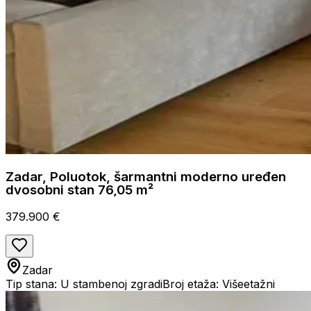
Zadar, Poluotok, šarmantni moderno uređen
dvosobni stan 76,05 m²
379.900 €
Zadar
Tip stana: U stambenoj zgradi
Broj etaža: Višeetažni