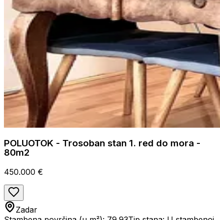
POLUOTOK - Trosoban stan 1. red do mora -
80m2
450.000 €
Zadar
Stambena površina (u m²): 79.93
Tip stana: U stambenoj