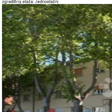
zgradi
Broj etaža: Jednoetažni