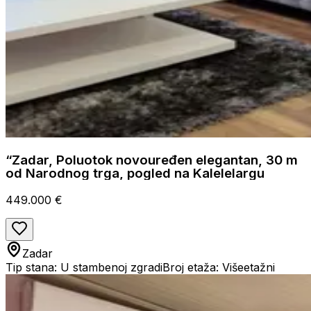
“Zadar, Poluotok novouređen elegantan, 30 m
od Narodnog trga, pogled na Kalelelargu
449.000 €
Zadar
Tip stana: U stambenoj zgradi
Broj etaža: Višeetažni