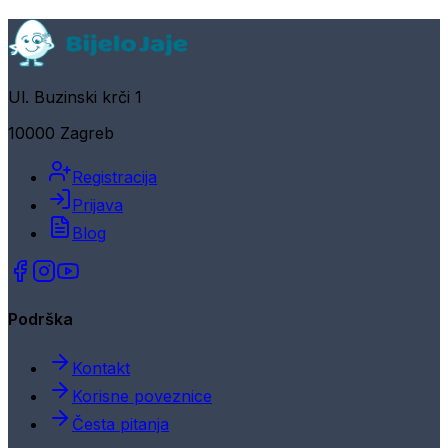
Ul. Buzinski krči 1
10000 Zagreb
Registracija
Prijava
Blog
Podrška
Kontakt
Korisne poveznice
Česta pitanja