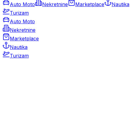
Auto Moto
Nekretnine
Marketplace
Nautika
Turizam
Auto Moto
Nekretnine
Marketplace
Nautika
Turizam
Auto Moto
Rabljeni automobili
Novi automobili
Motocikli / motori
Gospodarska vozila
Rezervni dijelovi i oprema
Kamperi i kamp prikolice