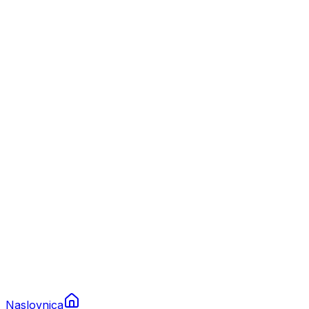
Nautika
Plovila
Charter
Prikolice za plovila
Brodski rezervni dijelovi
Nautička oprema
Brodski motori
Turizam
Apartmani
Sobe
Kuće za odmor
Aranžmani
Naslovnica