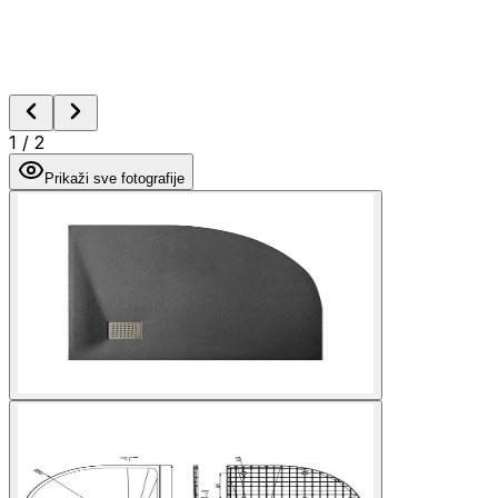
1
/
2
Prikaži sve fotografije