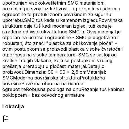
upotpunjen visokokvalitetnim SMC materijalom,
poznatim po svojoj izdržljivosti, otpornosti na udarce i
ogrebotine te protukliznom površinom za sigurnu
upotrebu.SMC tuš kada u kamenom izgleduPovršinska
struktura daje tuš kadi moderan izgled, tuš kada je
izrađena od visokokvalitetnog SMC-a. Ovaj materijal je
otporan na udarce i ogrebotine - SMC je dugotrajan i
robustan, što znači "plastika za oblikovanje ploča" -
ovim postupkom se proizvodi plastika visoke čvrstoće i
otpornosti na visoke temperature. SMC se sastoji od
kratkih i dugih vlakana, koja se postupkom vrućeg
prešanja prerađuju u pločasti materijal.Detalji o
proizvoduDimenzije: 90 x 90 x 2,6 cmMaterijal:
SMCModerna površinska strukturaProtuklizna
površinaPovršina otporna na udarce i
ogrebotineRobusna podloga na dnuRezanje tuš kabines
poklopcem - bez odvodnog armature
Lokacija