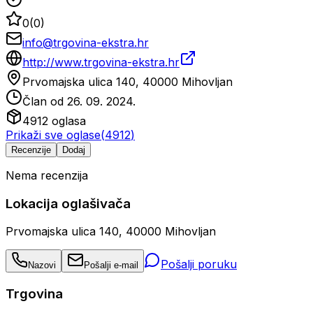
0
(
0
)
info@trgovina-ekstra.hr
http://www.trgovina-ekstra.hr
Prvomajska ulica 140, 40000 Mihovljan
Član od
26. 09. 2024.
4912
oglasa
Prikaži sve oglase
(
4912
)
Recenzije
Dodaj
Nema recenzija
Lokacija oglašivača
Prvomajska ulica 140, 40000 Mihovljan
Pošalji poruku
Nazovi
Pošalji e-mail
Trgovina