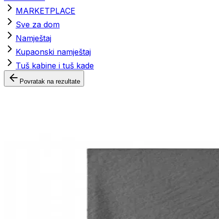
MARKETPLACE
Sve za dom
Namještaj
Kupaonski namještaj
Tuš kabine i tuš kade
Povratak na rezultate