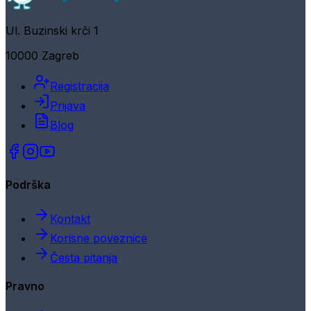
Ul. Buzinski krči 1
10000 Zagreb
Registracija
Prijava
Blog
Podrška
Kontakt
Korisne poveznice
Česta pitanja
Pravno