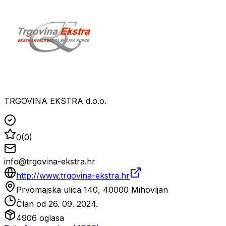
TRGOVINA EKSTRA d.o.o.
0
(
0
)
info@trgovina-ekstra.hr
http://www.trgovina-ekstra.hr
Prvomajska ulica 140, 40000 Mihovljan
Član od
26. 09. 2024.
4906
oglasa