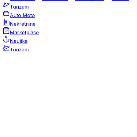
Turizam
Auto Moto
Nekretnine
Marketplace
Nautika
Turizam
Auto Moto
Rabljeni automobili
Novi automobili
Motocikli / motori
Gospodarska vozila
Rezervni dijelovi i oprema
Kamperi i kamp prikolice
Oldtimeri