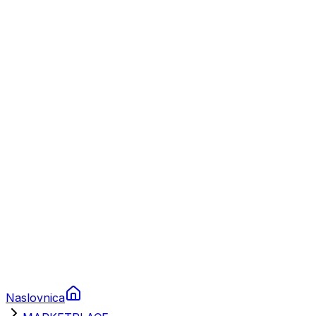
Nautika
Plovila
Charter
Prikolice za plovila
Brodski rezervni dijelovi
Nautička oprema
Brodski motori
Turizam
Apartmani
Sobe
Kuće za odmor
Aranžmani
Naslovnica