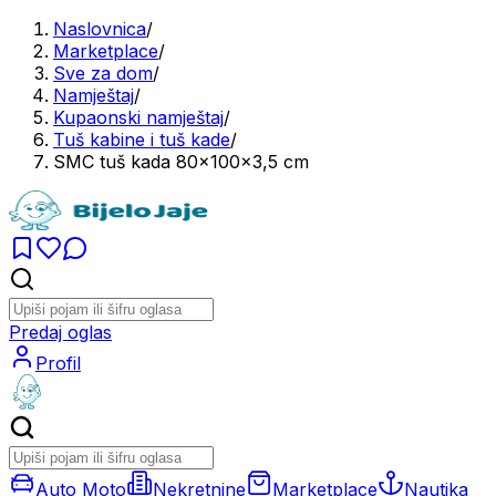
Naslovnica
/
Marketplace
/
Sve za dom
/
Namještaj
/
Kupaonski namještaj
/
Tuš kabine i tuš kade
/
SMC tuš kada 80x100x3,5 cm
Predaj oglas
Profil
Auto Moto
Nekretnine
Marketplace
Nautika