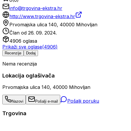
info@trgovina-ekstra.hr
http://www.trgovina-ekstra.hr
Prvomajska ulica 140, 40000 Mihovljan
Član od
26. 09. 2024.
4906
oglasa
Prikaži sve oglase
(
4906
)
Recenzije
Dodaj
Nema recenzija
Lokacija oglašivača
Prvomajska ulica 140, 40000 Mihovljan
Pošalji poruku
Nazovi
Pošalji e-mail
Trgovina