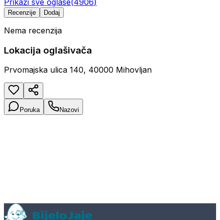
Prikaži sve oglase
(
4906
)
Recenzije
Dodaj
Nema recenzija
Lokacija oglašivača
Prvomajska ulica 140, 40000 Mihovljan
Poruka
Nazovi