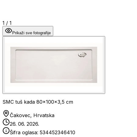
1
/
1
Prikaži sve fotografije
SMC tuš kada 80x100x3,5 cm
Čakovec, Hrvatska
26. 06. 2026.
Šifra oglasa:
534452346410