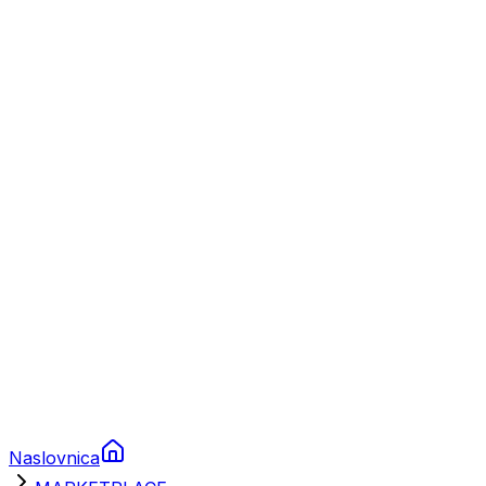
Nautika
Plovila
Charter
Prikolice za plovila
Brodski rezervni dijelovi
Nautička oprema
Brodski motori
Turizam
Apartmani
Sobe
Kuće za odmor
Aranžmani
Naslovnica