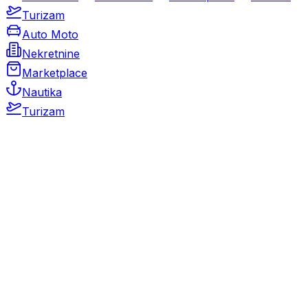
Turizam
Auto Moto
Nekretnine
Marketplace
Nautika
Turizam
Auto Moto
Rabljeni automobili
Novi automobili
Motocikli / motori
Gospodarska vozila
Rezervni dijelovi i oprema
Kamperi i kamp prikolice
Oldtimeri