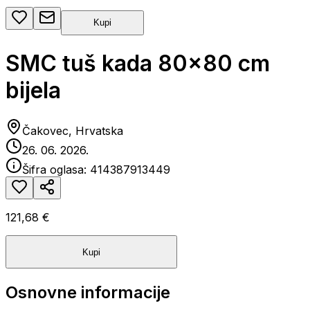
Kupi
SMC tuš kada 80x80 cm
bijela
Čakovec, Hrvatska
26. 06. 2026.
Šifra oglasa:
414387913449
121,68 €
Kupi
Osnovne informacije