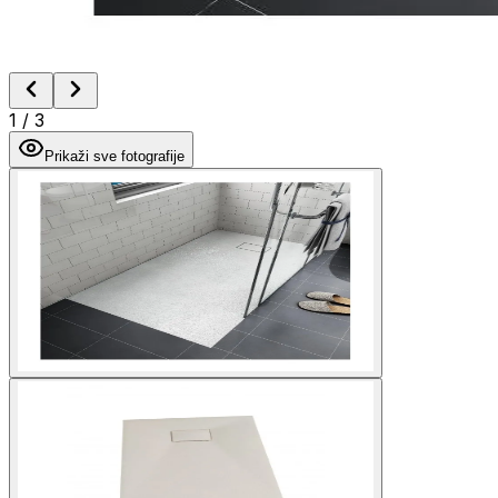
1
/
3
Prikaži sve fotografije