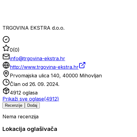
TRGOVINA EKSTRA d.o.o.
0
(
0
)
info@trgovina-ekstra.hr
http://www.trgovina-ekstra.hr
Prvomajska ulica 140, 40000 Mihovljan
Član od
26. 09. 2024.
4912
oglasa
Prikaži sve oglase
(
4912
)
Recenzije
Dodaj
Nema recenzija
Lokacija oglašivača