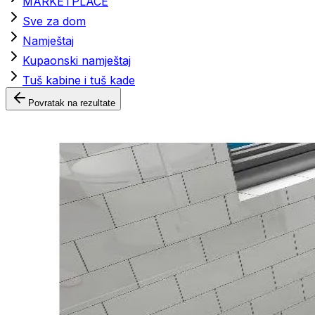
MARKETPLACE
Sve za dom
Namještaj
Kupaonski namještaj
Tuš kabine i tuš kade
Povratak na rezultate