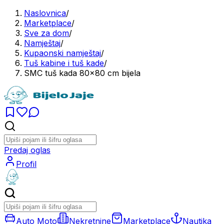
Naslovnica
/
Marketplace
/
Sve za dom
/
Namještaj
/
Kupaonski namještaj
/
Tuš kabine i tuš kade
/
SMC tuš kada 80x80 cm bijela
Predaj oglas
Profil
Auto Moto
Nekretnine
Marketplace
Nautika