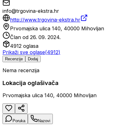
info@trgovina-ekstra.hr
http://www.trgovina-ekstra.hr
Prvomajska ulica 140, 40000 Mihovljan
Član od
26. 09. 2024.
4912
oglasa
Prikaži sve oglase
(
4912
)
Recenzije
Dodaj
Nema recenzija
Lokacija oglašivača
Prvomajska ulica 140, 40000 Mihovljan
Poruka
Nazovi