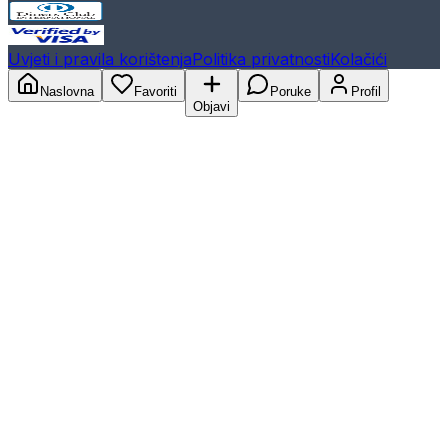
Uvjeti i pravila korištenja
Politika privatnosti
Kolačići
Naslovna
Favoriti
Poruke
Profil
Objavi