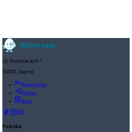
Ul. Buzinski krči 1
10000 Zagreb
Registracija
Prijava
Blog
Podrška