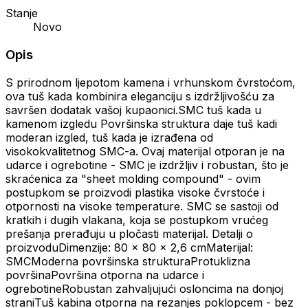
Stanje
Novo
Opis
S prirodnom ljepotom kamena i vrhunskom čvrstoćom,
ova tuš kada kombinira eleganciju s izdržljivošću za
savršen dodatak vašoj kupaonici.SMC tuš kada u
kamenom izgledu Površinska struktura daje tuš kadi
moderan izgled, tuš kada je izrađena od
visokokvalitetnog SMC-a. Ovaj materijal otporan je na
udarce i ogrebotine - SMC je izdržljiv i robustan, što je
skraćenica za "sheet molding compound" - ovim
postupkom se proizvodi plastika visoke čvrstoće i
otpornosti na visoke temperature. SMC se sastoji od
kratkih i dugih vlakana, koja se postupkom vrućeg
prešanja prerađuju u pločasti materijal. Detalji o
proizvoduDimenzije: 80 x 80 x 2,6 cmMaterijal:
SMCModerna površinska strukturaProtuklizna
površinaPovršina otporna na udarce i
ogrebotineRobustan zahvaljujući osloncima na donjoj
straniTuš kabina otporna na rezanjes poklopcem - bez