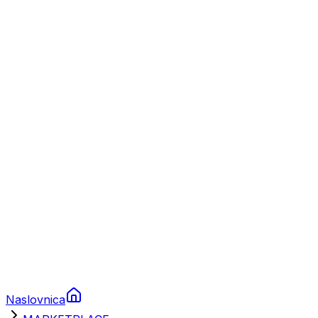
Nautika
Plovila
Charter
Prikolice za plovila
Brodski rezervni dijelovi
Nautička oprema
Brodski motori
Turizam
Apartmani
Sobe
Kuće za odmor
Aranžmani
Naslovnica