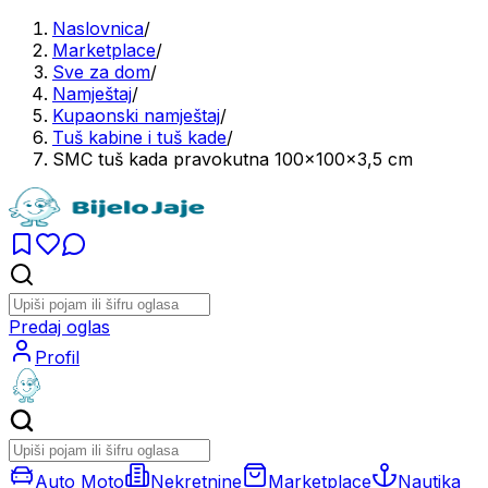
Naslovnica
/
Marketplace
/
Sve za dom
/
Namještaj
/
Kupaonski namještaj
/
Tuš kabine i tuš kade
/
SMC tuš kada pravokutna 100x100x3,5 cm
Predaj oglas
Profil
Auto Moto
Nekretnine
Marketplace
Nautika