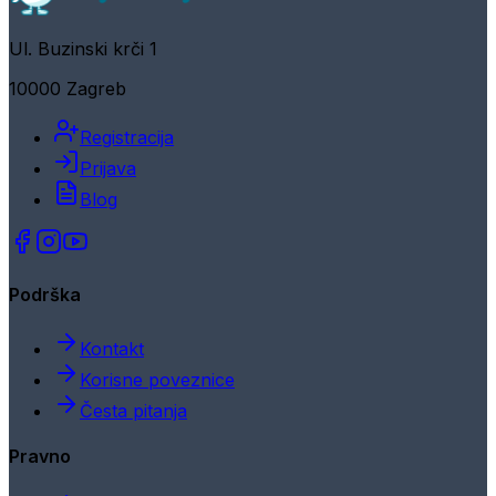
Ul. Buzinski krči 1
10000 Zagreb
Registracija
Prijava
Blog
Podrška
Kontakt
Korisne poveznice
Česta pitanja
Pravno