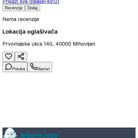
Prikaži sve oglase
(
4912
)
Recenzije
Dodaj
Nema recenzija
Lokacija oglašivača
Prvomajska ulica 140, 40000 Mihovljan
Poruka
Nazovi