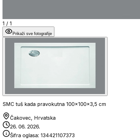
1
/
1
Prikaži sve fotografije
SMC tuš kada pravokutna 100x100x3,5 cm
Čakovec, Hrvatska
26. 06. 2026.
Šifra oglasa:
134421107373