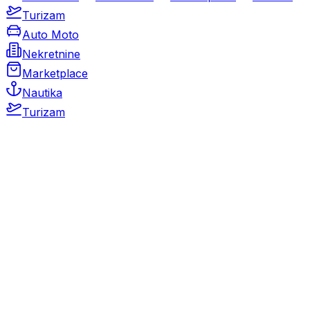
Turizam
Auto Moto
Nekretnine
Marketplace
Nautika
Turizam
Auto Moto
Rabljeni automobili
Novi automobili
Motocikli / motori
Gospodarska vozila
Rezervni dijelovi i oprema
Kamperi i kamp prikolice
Oldtimeri