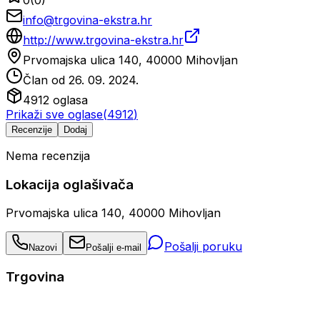
info@trgovina-ekstra.hr
http://www.trgovina-ekstra.hr
Prvomajska ulica 140, 40000 Mihovljan
Član od
26. 09. 2024.
4912
oglasa
Prikaži sve oglase
(
4912
)
Recenzije
Dodaj
Nema recenzija
Lokacija oglašivača
Prvomajska ulica 140, 40000 Mihovljan
Pošalji poruku
Nazovi
Pošalji e-mail
Trgovina