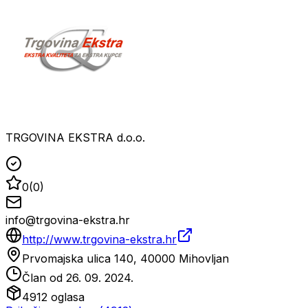
TRGOVINA EKSTRA d.o.o.
0
(
0
)
info@trgovina-ekstra.hr
http://www.trgovina-ekstra.hr
Prvomajska ulica 140, 40000 Mihovljan
Član od
26. 09. 2024.
4912
oglasa