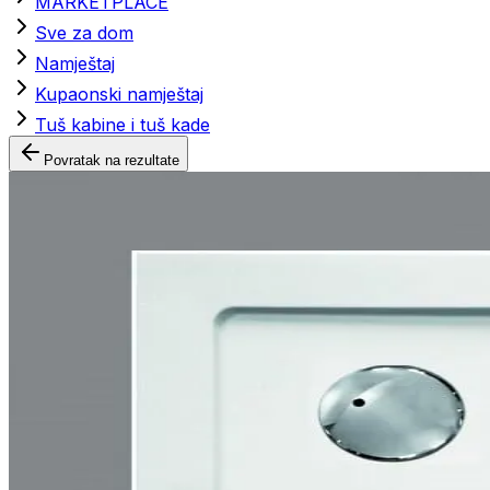
MARKETPLACE
Sve za dom
Namještaj
Kupaonski namještaj
Tuš kabine i tuš kade
Povratak na rezultate