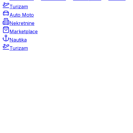
Turizam
Auto Moto
Nekretnine
Marketplace
Nautika
Turizam
Auto Moto
Rabljeni automobili
Novi automobili
Motocikli / motori
Gospodarska vozila
Rezervni dijelovi i oprema
Kamperi i kamp prikolice
Oldtimeri