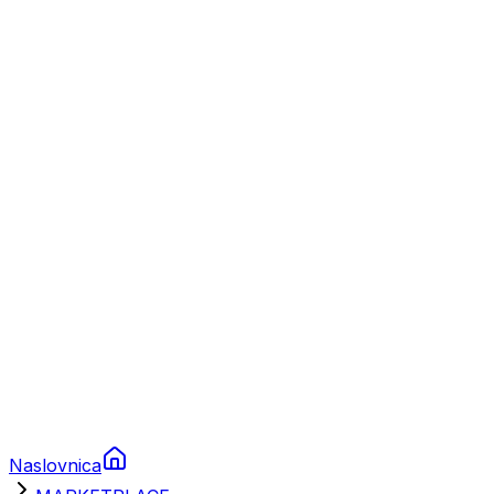
Nautika
Plovila
Charter
Prikolice za plovila
Brodski rezervni dijelovi
Nautička oprema
Brodski motori
Turizam
Apartmani
Sobe
Kuće za odmor
Aranžmani
Naslovnica