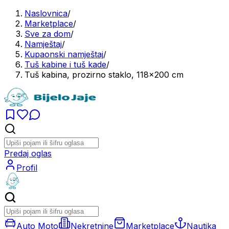
Naslovnica
/
Marketplace
/
Sve za dom
/
Namještaj
/
Kupaonski namještaj
/
Tuš kabine i tuš kade
/
Tuš kabina, prozirno staklo, 118x200 cm
Predaj oglas
Profil
Auto Moto
Nekretnine
Marketplace
Nautika