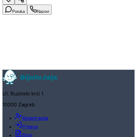
Poruka
Nazovi
Ul. Buzinski krči 1
10000 Zagreb
Registracija
Prijava
Blog