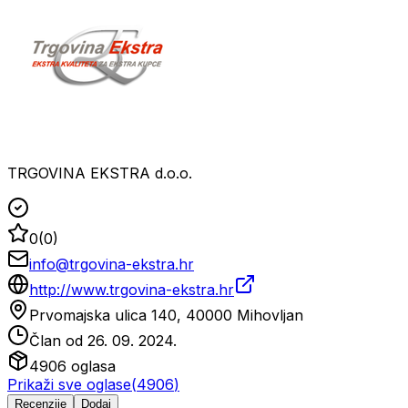
TRGOVINA EKSTRA d.o.o.
0
(
0
)
info@trgovina-ekstra.hr
http://www.trgovina-ekstra.hr
Prvomajska ulica 140, 40000 Mihovljan
Član od
26. 09. 2024.
4906
oglasa
Prikaži sve oglase
(
4906
)
Recenzije
Dodaj