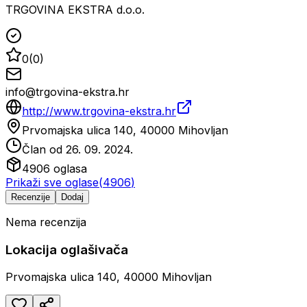
TRGOVINA EKSTRA d.o.o.
0
(
0
)
info@trgovina-ekstra.hr
http://www.trgovina-ekstra.hr
Prvomajska ulica 140, 40000 Mihovljan
Član od
26. 09. 2024.
4906
oglasa
Prikaži sve oglase
(
4906
)
Recenzije
Dodaj
Nema recenzija
Lokacija oglašivača
Prvomajska ulica 140, 40000 Mihovljan