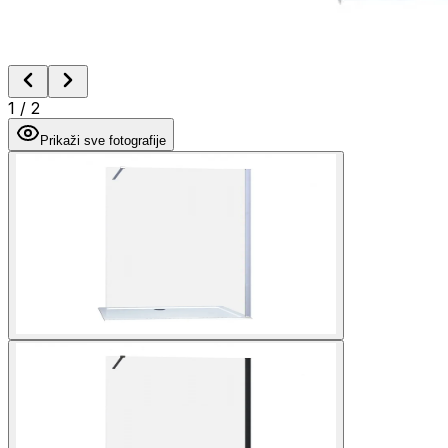
1
/
2
Prikaži sve fotografije