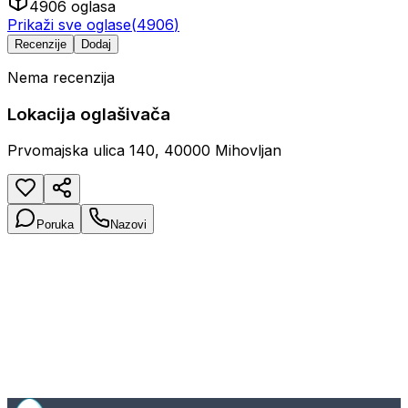
4906
oglasa
Prikaži sve oglase
(
4906
)
Recenzije
Dodaj
Nema recenzija
Lokacija oglašivača
Prvomajska ulica 140, 40000 Mihovljan
Poruka
Nazovi