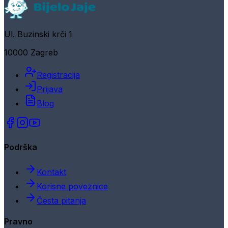
Ul. Buzinski krči 1
10000 Zagreb
Registracija
Prijava
Blog
Podrška
Kontakt
Korisne poveznice
Česta pitanja
Pravno