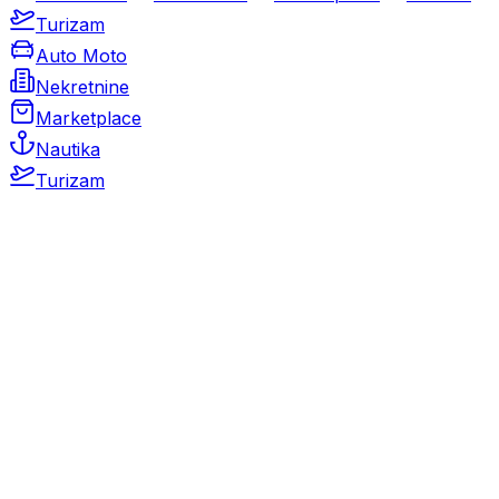
Turizam
Auto Moto
Nekretnine
Marketplace
Nautika
Turizam
Auto Moto
Rabljeni automobili
Novi automobili
Motocikli / motori
Gospodarska vozila
Rezervni dijelovi i oprema
Kamperi i kamp prikolice
Oldtimeri