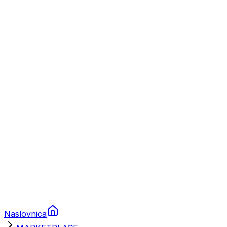
Nautika
Plovila
Charter
Prikolice za plovila
Brodski rezervni dijelovi
Nautička oprema
Brodski motori
Turizam
Apartmani
Sobe
Kuće za odmor
Aranžmani
Naslovnica