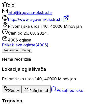
0
(
0
)
info@trgovina-ekstra.hr
http://www.trgovina-ekstra.hr
Prvomajska ulica 140, 40000 Mihovljan
Član od
26. 09. 2024.
4906
oglasa
Prikaži sve oglase
(
4906
)
Recenzije
Dodaj
Nema recenzija
Lokacija oglašivača
Prvomajska ulica 140, 40000 Mihovljan
Pošalji poruku
Nazovi
Pošalji e-mail
Trgovina