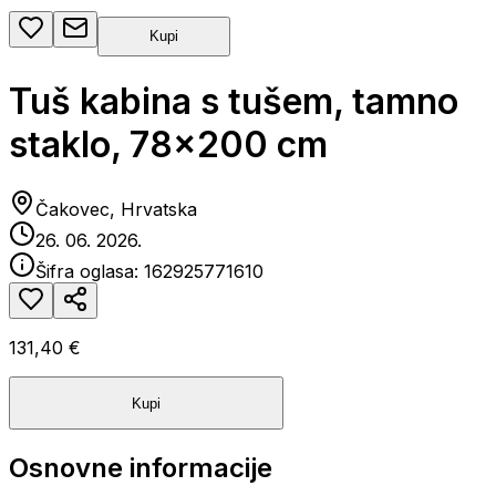
Kupi
Tuš kabina s tušem, tamno
staklo, 78x200 cm
Čakovec, Hrvatska
26. 06. 2026.
Šifra oglasa:
162925771610
131,40 €
Kupi
Osnovne informacije