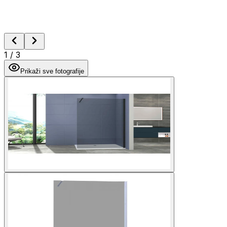
1
/
3
Prikaži sve fotografije