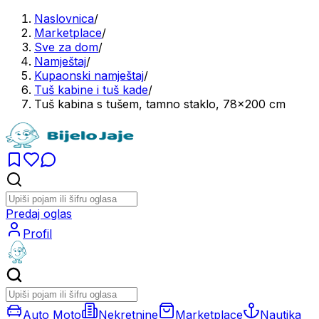
Naslovnica
/
Marketplace
/
Sve za dom
/
Namještaj
/
Kupaonski namještaj
/
Tuš kabine i tuš kade
/
Tuš kabina s tušem, tamno staklo, 78x200 cm
Predaj oglas
Profil
Auto Moto
Nekretnine
Marketplace
Nautika