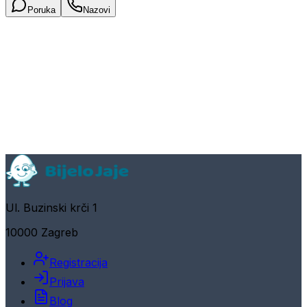
Poruka
Nazovi
Ul. Buzinski krči 1
10000 Zagreb
Registracija
Prijava
Blog