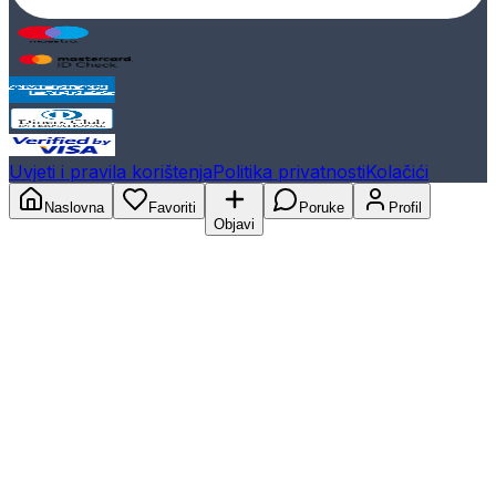
Uvjeti i pravila korištenja
Politika privatnosti
Kolačići
Naslovna
Favoriti
Poruke
Profil
Objavi