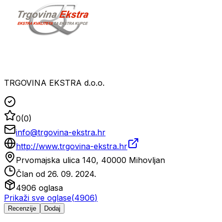
TRGOVINA EKSTRA d.o.o.
0
(
0
)
info@trgovina-ekstra.hr
http://www.trgovina-ekstra.hr
Prvomajska ulica 140, 40000 Mihovljan
Član od
26. 09. 2024.
4906
oglasa
Prikaži sve oglase
(
4906
)
Recenzije
Dodaj