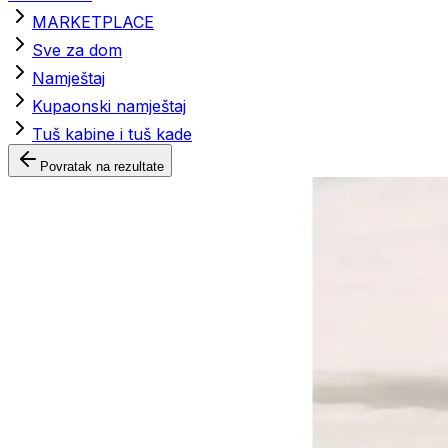
MARKETPLACE
Sve za dom
Namještaj
Kupaonski namještaj
Tuš kabine i tuš kade
Povratak na rezultate