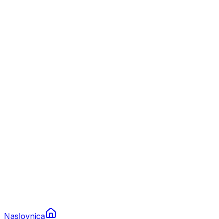
Nautika
Plovila
Charter
Prikolice za plovila
Brodski rezervni dijelovi
Nautička oprema
Brodski motori
Turizam
Apartmani
Sobe
Kuće za odmor
Aranžmani
Naslovnica