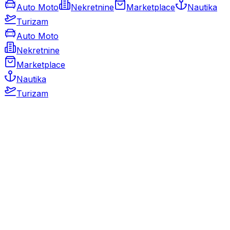
Auto Moto
Nekretnine
Marketplace
Nautika
Turizam
Auto Moto
Nekretnine
Marketplace
Nautika
Turizam
Auto Moto
Rabljeni automobili
Novi automobili
Motocikli / motori
Gospodarska vozila
Rezervni dijelovi i oprema
Kamperi i kamp prikolice