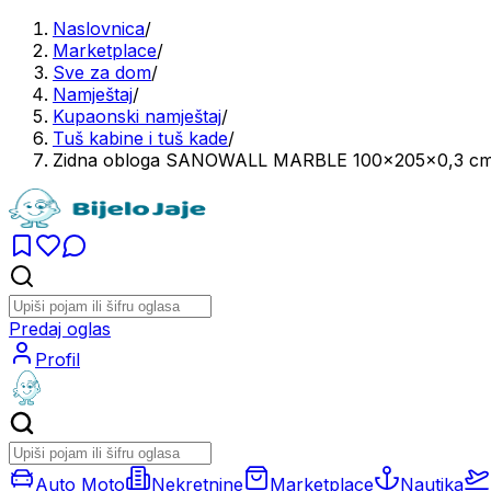
Naslovnica
/
Marketplace
/
Sve za dom
/
Namještaj
/
Kupaonski namještaj
/
Tuš kabine i tuš kade
/
Zidna obloga SANOWALL MARBLE 100x205x0,3 c
Predaj oglas
Profil
Auto Moto
Nekretnine
Marketplace
Nautika