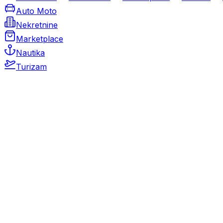
Auto Moto
Nekretnine
Marketplace
Nautika
Turizam
Auto Moto
Rabljeni automobili
Novi automobili
Motocikli / motori
Gospodarska vozila
Rezervni dijelovi i oprema
Kamperi i kamp prikolice
Oldtimeri
Karambolirani automobili