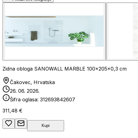
Zidna obloga SANOWALL MARBLE 100x205x0,3 cm
Čakovec, Hrvatska
26. 06. 2026.
Šifra oglasa:
312693842607
311,48 €
Kupi