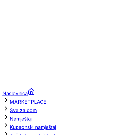
Brodski rezervni dijelovi
Nautička oprema
Brodski motori
Turizam
Apartmani
Sobe
Kuće za odmor
Aranžmani
Naslovnica
MARKETPLACE
Sve za dom
Namještaj
Kupaonski namještaj