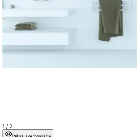
1
/
2
Prikaži sve fotografije