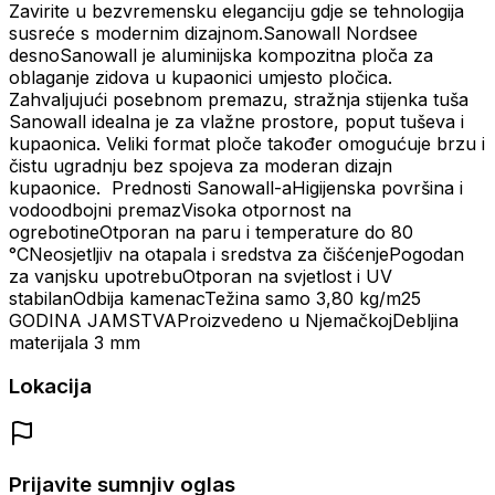
Zavirite u bezvremensku eleganciju gdje se tehnologija
susreće s modernim dizajnom.Sanowall Nordsee
desnoSanowall je aluminijska kompozitna ploča za
oblaganje zidova u kupaonici umjesto pločica.
Zahvaljujući posebnom premazu, stražnja stijenka tuša
Sanowall idealna je za vlažne prostore, poput tuševa i
kupaonica. Veliki format ploče također omogućuje brzu i
čistu ugradnju bez spojeva za moderan dizajn
kupaonice. Prednosti Sanowall-aHigijenska površina i
vodoodbojni premazVisoka otpornost na
ogrebotineOtporan na paru i temperature do 80
°CNeosjetljiv na otapala i sredstva za čišćenjePogodan
za vanjsku upotrebuOtporan na svjetlost i UV
stabilanOdbija kamenacTežina samo 3,80 kg/m25
GODINA JAMSTVAProizvedeno u NjemačkojDebljina
materijala 3 mm
Lokacija
Prijavite sumnjiv oglas