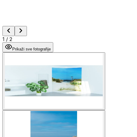
1
/
2
Prikaži sve fotografije