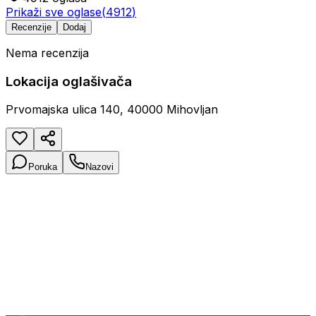
Prikaži sve oglase
(
4912
)
Recenzije
Dodaj
Nema recenzija
Lokacija oglašivača
Prvomajska ulica 140, 40000 Mihovljan
Poruka
Nazovi