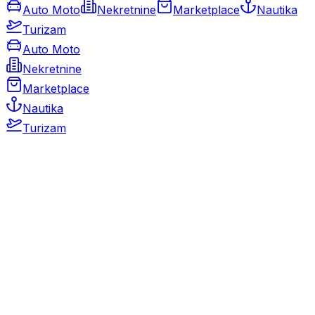
Auto Moto
Nekretnine
Marketplace
Nautika
Turizam
Auto Moto
Nekretnine
Marketplace
Nautika
Turizam
Auto Moto
Rabljeni automobili
Novi automobili
Motocikli / motori
Gospodarska vozila
Rezervni dijelovi i oprema
Kamperi i kamp prikolice