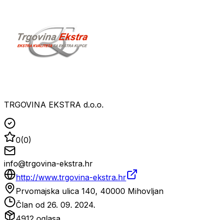
TRGOVINA EKSTRA d.o.o.
0
(
0
)
info@trgovina-ekstra.hr
http://www.trgovina-ekstra.hr
Prvomajska ulica 140, 40000 Mihovljan
Član od
26. 09. 2024.
4912
oglasa