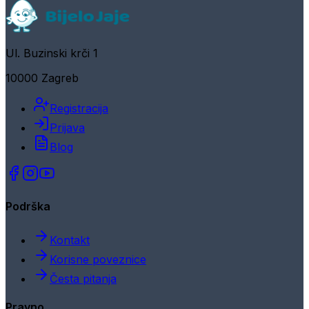
Ul. Buzinski krči 1
10000 Zagreb
Registracija
Prijava
Blog
Podrška
Kontakt
Korisne poveznice
Česta pitanja
Pravno