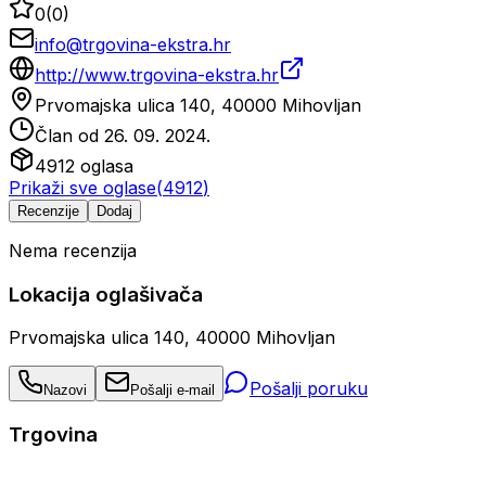
0
(
0
)
info@trgovina-ekstra.hr
http://www.trgovina-ekstra.hr
Prvomajska ulica 140, 40000 Mihovljan
Član od
26. 09. 2024.
4912
oglasa
Prikaži sve oglase
(
4912
)
Recenzije
Dodaj
Nema recenzija
Lokacija oglašivača
Prvomajska ulica 140, 40000 Mihovljan
Pošalji poruku
Nazovi
Pošalji e-mail
Trgovina