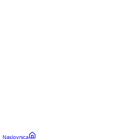
Nautika
Plovila
Charter
Prikolice za plovila
Brodski rezervni dijelovi
Nautička oprema
Brodski motori
Turizam
Apartmani
Sobe
Kuće za odmor
Aranžmani
Naslovnica