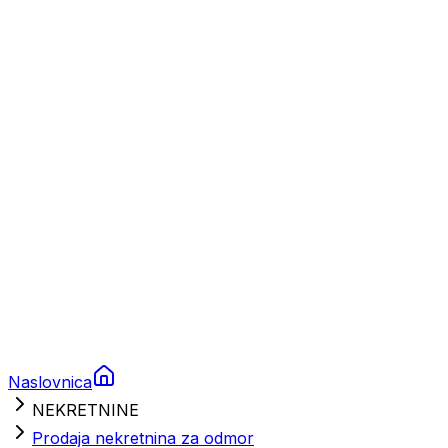
Plovila
Charter
Prikolice za plovila
Brodski rezervni dijelovi
Nautička oprema
Brodski motori
Turizam
Apartmani
Sobe
Kuće za odmor
Aranžmani
Naslovnica
NEKRETNINE
Prodaja nekretnina za odmor