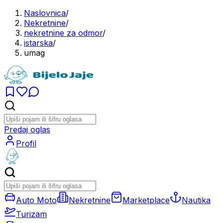
Naslovnica
/
Nekretnine
/
nekretnine za odmor
/
istarska
/
umag
Predaj oglas
Profil
Auto Moto
Nekretnine
Marketplace
Nautika
Turizam