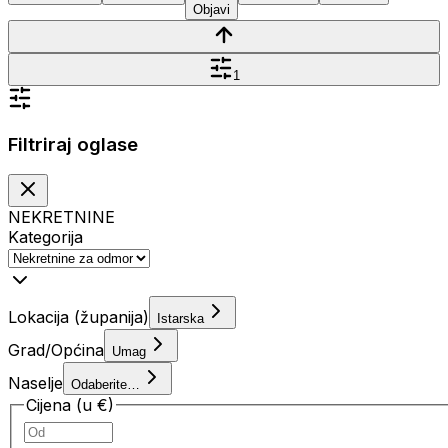
Objavi
1
Filtriraj oglase
NEKRETNINE
Kategorija
Lokacija (županija)
Istarska
Grad/Općina
Umag
Naselje
Odaberite…
Cijena (u €)