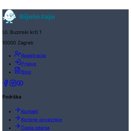
Ul. Buzinski krči 1
10000 Zagreb
Registracija
Prijava
Blog
Podrška
Kontakt
Korisne poveznice
Česta pitanja