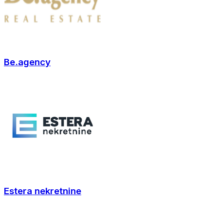
Be.agency
Estera nekretnine