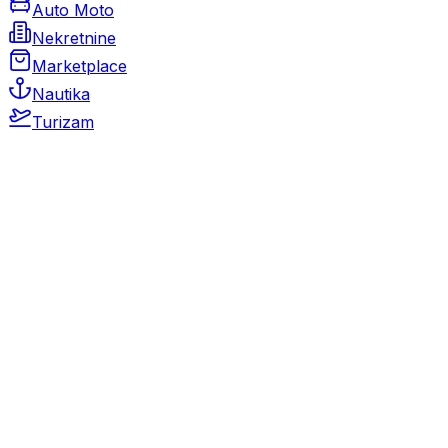
Auto Moto
Nekretnine
Marketplace
Nautika
Turizam
Auto Moto
Rabljeni automobili
Novi automobili
Motocikli / motori
Gospodarska vozila
Rezervni dijelovi i oprema
Kamperi i kamp prikolice
Oldtimeri
Karambolirani automobili